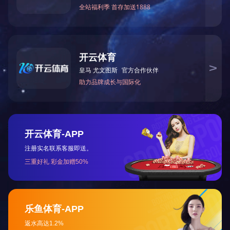
wx-hljx@163.com
关于我们
产品系列
公司简介
高铁配件
压铸机配件
荣誉证书
汽车配件
真空泵配件
生产车间
船舶配件
其它配件
钎焊板式换热器配件