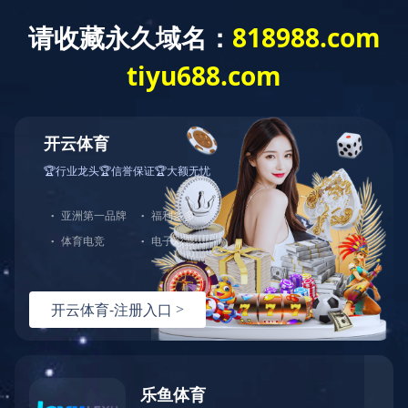
欢迎来到开云手机官方版登录入口官网
开云手机官方版登
Wuxi Huiling Machinery Co.
网站首页
公司简介
产品中心
荣誉证书